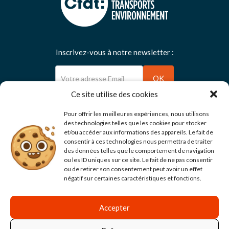
Inscrivez-vous à notre newsletter :
Newsletter
OK
Ce site utilise des cookies
Pour offrir les meilleures expériences, nous utilisons
des technologies telles que les cookies pour stocker
et/ou accéder aux informations des appareils. Le fait de
Suivez-nous :
consentir à ces technologies nous permettra de traiter
des données telles que le comportement de navigation
ou les ID uniques sur ce site. Le fait de ne pas consentir
ou de retirer son consentement peut avoir un effet
négatif sur certaines caractéristiques et fonctions.
Accepter
© 2026 - Fédération Générale des Transports et de
l'Environnement — CFDT - Tous droits réservés