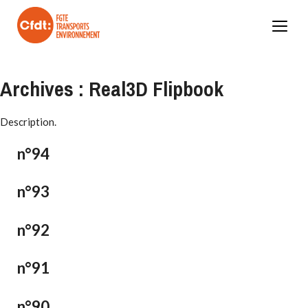
Skip
to
content
Archives :
Real3D Flipbook
Description.
n°94
n°93
Valider
n°92
n°91
n°90