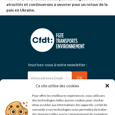
atrocités et continuerons à oeuvrer pour un retour de la
paix en Ukraine.
Inscrivez-vous à notre newsletter :
Newsletter
OK
Ce site utilise des cookies
Pour offrir les meilleures expériences, nous utilisons
des technologies telles que les cookies pour stocker
et/ou accéder aux informations des appareils. Le fait de
Suivez-nous :
consentir à ces technologies nous permettra de traiter
des données telles que le comportement de navigation