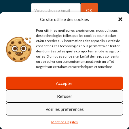
Newsletter
OK
Ce site utilise des cookies
Pour offrir les meilleures expériences, nous utilisons
des technologies telles que les cookies pour stocker
et/ou accéder aux informations des appareils. Le fait de
Suivez-nous :
consentir à ces technologies nous permettra de traiter
des données telles que le comportement de navigation
ou les ID uniques sur ce site. Le fait de ne pas consentir
ou de retirer son consentement peut avoir un effet
négatif sur certaines caractéristiques et fonctions.
Accepter
© 2026 - Fédération Générale des Transports et de
l'Environnement — CFDT - Tous droits réservés
Refuser
Gestion des cookies
Voir les préférences
Mentions légales
Réalisation
asap__studio
Mentions légales