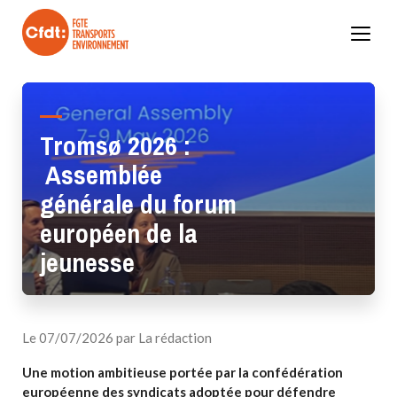
Skip
to
content
Tromsø 2026 :
Assemblée
générale du forum
européen de la
jeunesse
Valider
Le 07/07/2026 par La rédaction
Une motion ambitieuse portée par la confédération
européenne des syndicats adoptée pour défendre