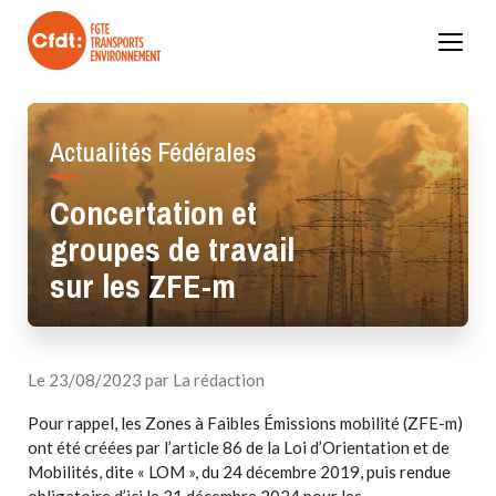
Skip
to
content
Actualités Fédérales
Concertation et
groupes de travail
sur les ZFE-m
Valider
Le 23/08/2023 par La rédaction
Pour rappel, les Zones à Faibles Émissions mobilité (ZFE-m)
ont été créées par l’article 86 de la Loi d’Orientation et de
Mobilités, dite « LOM », du 24 décembre 2019, puis rendue
obligatoire d’ici le 31 décembre 2024 pour les