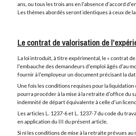
ans, ou tous les trois ans en l’absence d’accord d’
Les thèmes abordés seront identiques à ceux de la
Le contrat de valorisation de l’expér
La loi introduit, à titre expérimental, le « contrat de
l’embauche des demandeurs d’emploi âgés d’au moins
fournir à l’employeur un document précisant la date
Une fois les conditions requises pour la liquidation 
pourra procéder à la mise à la retraite d’office du s
indemnité de départ équivalente à celle d’un licenc
Les articles L. 1237-6 et L. 1237-7 du code du trava
en application du III du présent article.
Si ni les conditions de mise à la retraite prévues au