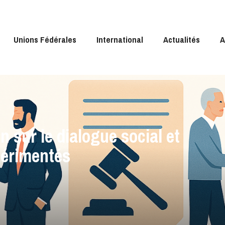
Unions Fédérales
International
Actualités
A
on sur le dialogue social et
périmentés