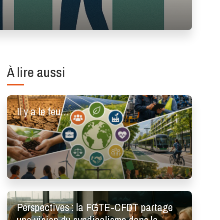
À lire aussi
Il y a le feu…
Perspectives : la FGTE-CFDT partage