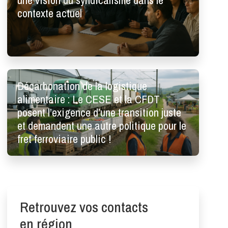
une vision du syndicalisme dans le
contexte actuel
Décarbonation de la logistique
alimentaire : Le CESE et la CFDT
posent l’exigence d’une transition juste
et demandent une autre politique pour le
fret ferroviaire public !
Retrouvez vos contacts
en région