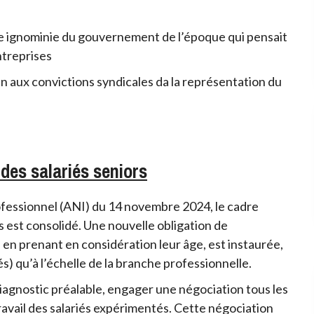
e ignominie du gouvernement de l’époque qui pensait
entreprises
in aux convictions syndicales da la représentation du
des salariés seniors
rofessionnel (ANI) du 14 novembre 2024, le cadre
tés est consolidé. Une nouvelle obligation de
 en prenant en considération leur âge, est instaurée,
és) qu’à l’échelle de la branche professionnelle.
iagnostic préalable, engager une négociation tous les
travail des salariés expérimentés. Cette négociation