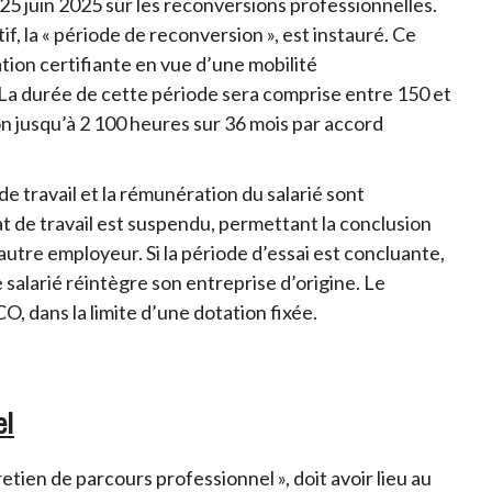
 25 juin 2025 sur les reconversions professionnelles.
f, la « période de reconversion », est instauré. Ce
ation certifiante en vue d’une mobilité
. La durée de cette période sera comprise entre 150 et
n jusqu’à 2 100 heures sur 36 mois par accord
de travail et la rémunération du salarié sont
at de travail est suspendu, permettant la conclusion
utre employeur. Si la période d’essai est concluante,
le salarié réintègre son entreprise d’origine. Le
O, dans la limite d’une dotation fixée.
el
tien de parcours professionnel », doit avoir lieu au