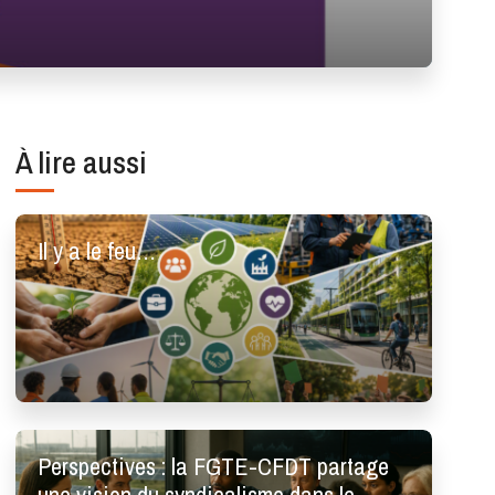
À lire aussi
Il y a le feu…
Perspectives : la FGTE-CFDT partage