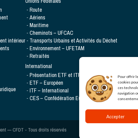
Unions Fédérales
n
Route
ment
Aériens
Maritime
Cheminots – UFCAC
ent intérieur
Transports Urbains et Activités du Déchet
rents
Environnement – UFETAM
Retraités
International
Présentation ETF et ITF
Pour offrir 
ETF – Européen
cookies pour
ridique
ces technol
ITF – International
navigation ou
CES – Confédération Européenne des Syndicats
consentement
Accepter
ment — CFDT - Tous droits réservés
Ges